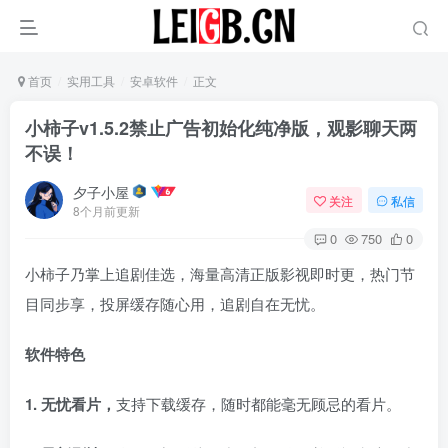
首页
实用工具
安卓软件
正文
小柿子v1.5.2禁止广告初始化纯净版，观影聊天两
不误！
夕子小屋
关注
私信
8个月前更新
0
750
0
小柿子乃掌上追剧佳选，海量高清正版影视即时更，热门节
目同步享，投屏缓存随心用，追剧自在无忧。
软件特色
1. 无忧看片，
支持下载缓存，随时都能毫无顾忌的看片。