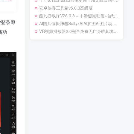
‌千问6.12.9.2923震撼更新！AI无限绘画+视频合成，玩转创作自由！看八字算命
安卓侠客工具箱v5.0.3高级版
酷凡游戏厅V26.0.3 – 手游键鼠映射+自动压枪神器
需登录即
AI图片编辑神器SelfyzAIAI扩图AI图片动起来高级版
VR视频播放器2.0完全免费无广身临其境看任何视频
播功