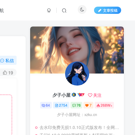
航
文章投稿
私信
19
夕子小屋
关注
64
2754
76
7
268W+
夕子小屋网址：xzku.cn
去水印免费无损1.0.10正式版发布！全网短视频&图集无水印下载，永久免费！‌