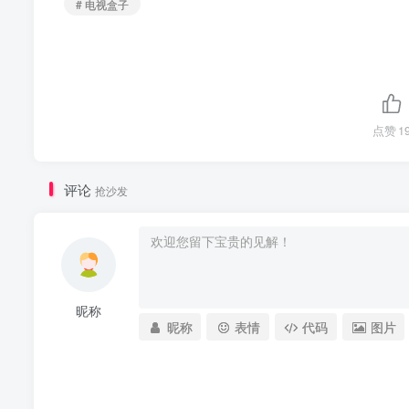
# 电视盒子
点赞
1
评论
抢沙发
昵称
昵称
表情
代码
图片