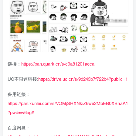
链接：
https://pan.quark.cn/s/c9a81201aeca
UC不限速链接:
https://drive.uc.cn/s/9d243b7f722b4?public=1
备用链接：
https://pan.xunlei.com/s/VOMjSHXNkiZ6we2MbEB0XBnZA1
?pwd=w6ag#
百度网盘：