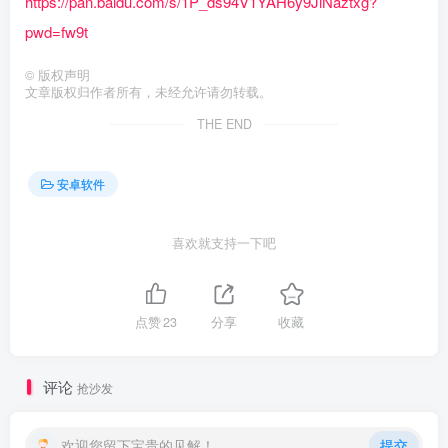
https://pan.baidu.com/s/1P_ds94V1YAH6y9JiNaztxg?
pwd=fw9t
©
版权声明
文章版权归作者所有，未经允许请勿转载。
THE END
安卓软件
喜欢就支持一下吧
点赞
23
分享
收藏
评论
抢沙发
欢迎您留下宝贵的见解！
提交