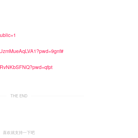
public=1
IbIUzmMueAqLVA1?pwd=9gnf#
14cRvNKbSFNQ?pwd=qfpt
THE END
喜欢就支持一下吧