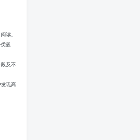
、阅读。
子类题
龄段及不
户发现高