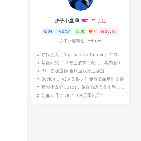
夕子小屋
关注
64
2754
76
7
268W+
夕子小屋网址：xzku.cn
寻找伪人（No, I’m not a Human）官方中文 P2P硬盘版
紫薇斗数1.1.1专业的算命改命工具内含9种算命
GI手游加速器,全球游戏专业加速
Seelen UI v2.4.3 很火的免费桌面定制软件
西梅小说V10818s：免费书源海量汇聚，搜索阅读两不误！
芝麻专升本.ver.1.0.9 无限制导出