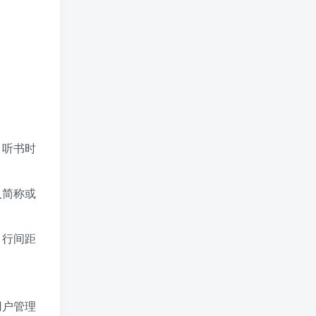
。听书时
入简称或
、行间距
用户管理