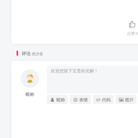
点赞
0
评论
抢沙发
昵称
昵称
表情
代码
图片