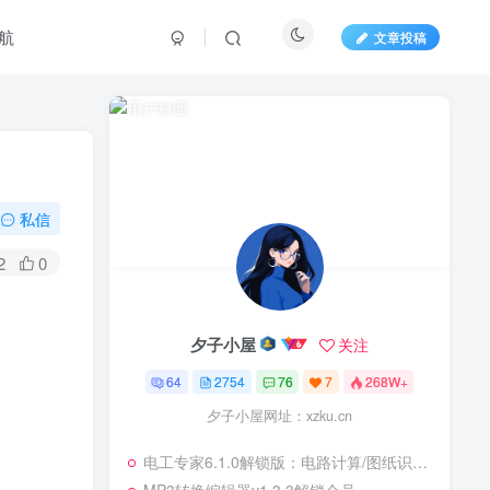
航
文章投稿
私信
2
0
夕子小屋
关注
64
2754
76
7
268W+
夕子小屋网址：xzku.cn
电工专家6.1.0解锁版：电路计算/图纸识别，一软件全搞定