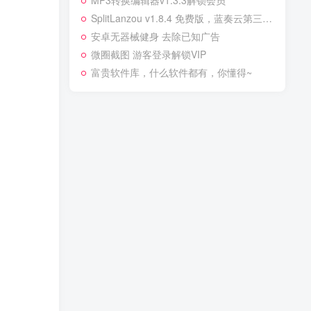
MP3转换编辑器v1.3.3解锁会员
SplitLanzou v1.8.4 免费版，蓝奏云第三方工具
安卓无器械健身 去除已知广告
微圈截图 游客登录解锁VIP
富贵软件库，什么软件都有，你懂得~