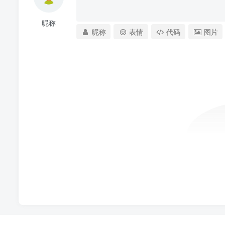
昵称
昵称
表情
代码
图片