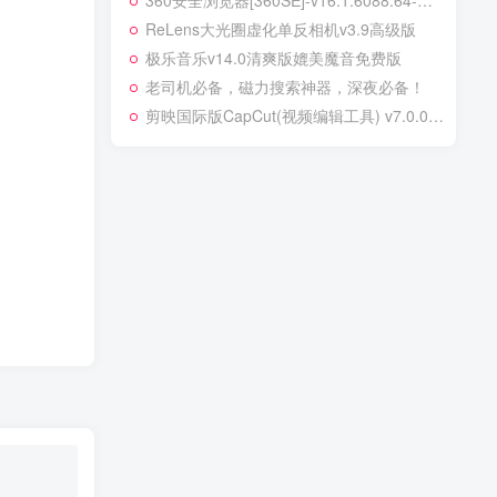
360安全浏览器[360SE]-v16.1.6088.64-绿化便携版
ReLens大光圈虚化单反相机v3.9高级版
极乐音乐v14.0清爽版媲美魔音免费版
老司机必备，磁力搜索神器，深夜必备！
剪映国际版CapCut(视频编辑工具) v7.0.0.2865 – 强大的全功能视频编辑应用程序