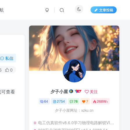
航
文章投稿
私信
6
0
夕子小屋
就可查看
关注
64
2754
76
7
268W+
夕子小屋网址：xzku.cn
电工仿真软件v8.6.0学习物理电路解锁VIP功能